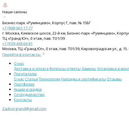
Наши салоны
Бизнес-парк «Румянцево», Корпус Г, пав. № 15БГ
+7 (968) 661-17-77
г. Москва, Киевское шоссе, 22-й км, Бизнес-парк «Румянцево», Корпу
ТЦ «Гранд Юг», 0 этаж, пав. ТО1/39
+7 (910) 438-64-81
Москва, ТЦ «Гранд Юг», 0 этаж, пав. Т01/39, Кировоградская ул., д. 
Перейти в контакты
О нас
Доставка и оплата
Вопросы-ответы
Замеры
Установка и мон
Покупателю
О нас
Статьи
Технологии
Награды и сертификаты
Отзывы
Портфолио
Акции и скидки
Сотрудничество
Контакты
Zadoorgrand@gmail.com