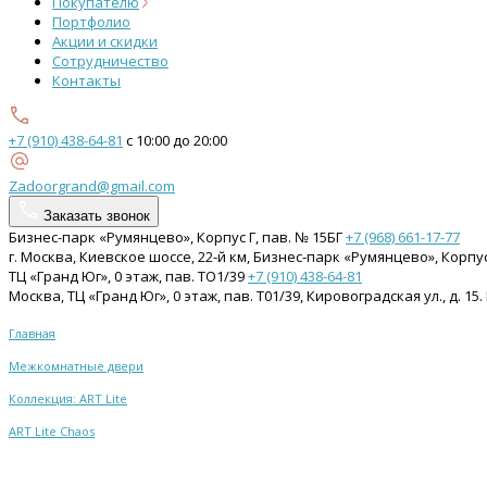
Покупателю
Портфолио
Акции и скидки
Сотрудничество
Контакты
+7 (910) 438-64-81
с 10:00 до 20:00
Zadoorgrand@gmail.com
Заказать звонок
Бизнес-парк «Румянцево», Корпус Г, пав. № 15БГ
+7 (968) 661-17-77
г. Москва, Киевское шоссе, 22-й км, Бизнес-парк «Румянцево», Корпу
ТЦ «Гранд Юг», 0 этаж, пав. ТО1/39
+7 (910) 438-64-81
Москва, ТЦ «Гранд Юг», 0 этаж, пав. Т01/39, Кировоградская ул., д. 
Главная
Межкомнатные двери
Коллекция: ART Lite
ART Lite Chaos