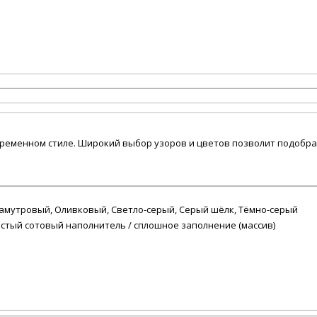
 современном стиле. Широкий выбор узоров и цветов позволит подоб
амутровый, Оливковый, Светло-серый, Серый шёлк, Тёмно-серый
истый сотовый наполнитель / сплошное заполнение (массив)