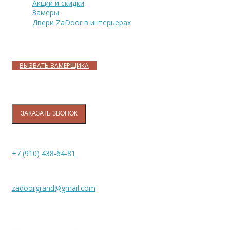
Акции и скидки
Замеры
Двери ZaDoor в интерьерах
Адреса магазинов
ВЫЗВАТЬ ЗАМЕРЩИКА
Контакты
ЗАКАЗАТЬ ЗВОНОК
+7 (910) 438-64-81
zadoorgrand@gmail.com
Межкомнатные двери «ZADOOR», 2026