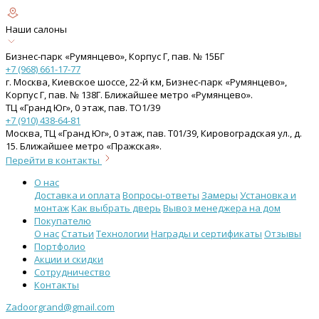
Наши салоны
Бизнес-парк «Румянцево», Корпус Г, пав. № 15БГ
+7 (968) 661-17-77
г. Москва, Киевское шоссе, 22-й км, Бизнес-парк «Румянцево»,
Корпус Г, пав. № 138Г. Ближайшее метро «Румянцево».
ТЦ «Гранд Юг», 0 этаж, пав. ТО1/39
+7 (910) 438-64-81
Москва, ТЦ «Гранд Юг», 0 этаж, пав. Т01/39, Кировоградская ул., д.
15. Ближайшее метро «Пражская».
Перейти в контакты
О нас
Доставка и оплата
Вопросы-ответы
Замеры
Установка и
монтаж
Как выбрать дверь
Вывоз менеджера на дом
Покупателю
О нас
Статьи
Технологии
Награды и сертификаты
Отзывы
Портфолио
Акции и скидки
Сотрудничество
Контакты
Zadoorgrand@gmail.com