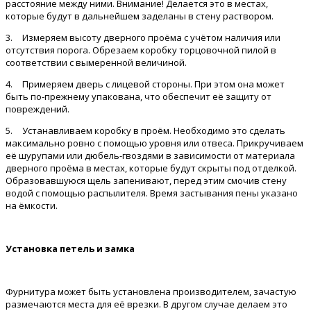
расстояние между ними. Внимание! Делается это в местах,
которые будут в дальнейшем заделаны в стену раствором.
3.
Измеряем высоту дверного проёма с учётом наличия или
отсутствия порога. Обрезаем коробку торцовочной пилой в
соответствии с вымеренной величиной.
4.
Примеряем дверь с лицевой стороны. При этом она может
быть по-прежнему упакована, что обеспечит её защиту от
повреждений.
5.
Устанавливаем коробку в проём. Необходимо это сделать
максимально ровно с помощью уровня или отвеса. Прикручиваем
её шурупами или дюбель-гвоздями в зависимости от материала
дверного проёма в местах, которые будут скрыты под отделкой.
Образовавшуюся щель запенивают, перед этим смочив стену
водой с помощью распылителя. Время застывания пены указано
на ёмкости.
Установка петель и замка
Фурнитура может быть установлена производителем, зачастую
размечаются места для её врезки. В другом случае делаем это