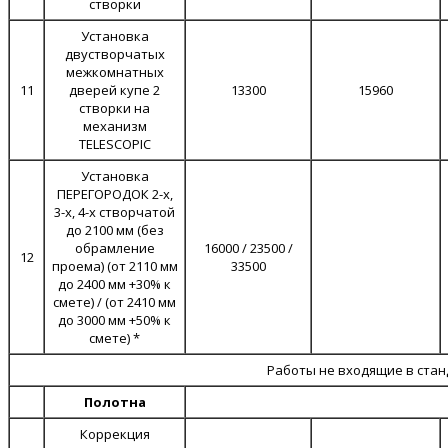
створки
Установка
двустворчатых
межкомнатных
11
дверей купе 2
13300
15960
створки на
механизм
TELESCOPIC
Установка
ПЕРЕГОРОДОК 2-х,
3-x, 4-x створчатой
до 2100 мм (без
обрамление
16000 / 23500 /
12
проема) (от 2110 мм
33500
до 2400 мм +30% к
смете) / (от 2410 мм
до 3000 мм +50% к
смете) *
Работы не входящие в ста
Полотна
Коррекция