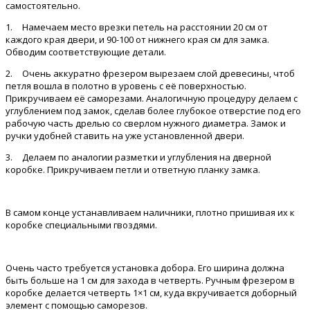
самостоятельно.
1.
Намечаем место врезки петель на расстоянии 20 см от
каждого края двери, и 90-100 от нижнего края см для замка.
Обводим соответствующие детали.
2.
Очень аккуратно фрезером вырезаем слой древесины, чтоб
петля вошла в полотно в уровень с её поверхностью.
Прикручиваем её саморезами. Аналогичную процедуру делаем с
углублением под замок, сделав более глубокое отверстие под его
рабочую часть дрелью со сверлом нужного диаметра. Замок и
ручки удобней ставить на уже установленной двери.
3.
Делаем по аналогии разметки и углубления на дверной
коробке. Прикручиваем петли и ответную планку замка.
В самом конце устанавливаем наличники, плотно пришивая их к
коробке специальными гвоздями.
Очень часто требуется установка добора. Его ширина должна
быть больше на 1 см для захода в четверть. Ручным фрезером в
коробке делается четверть 1×1 см, куда вкручивается доборный
элемент с помощью саморезов.