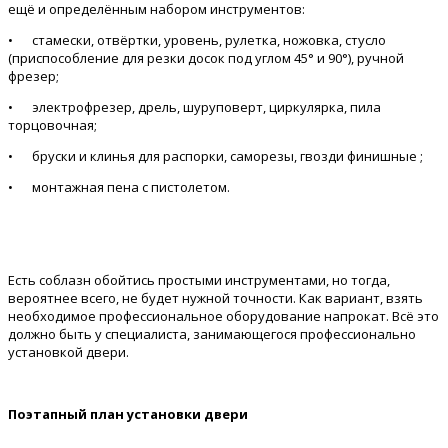
ещё и определённым набором инструментов:
•
стамески, отвёртки, уровень, рулетка, ножовка, стусло
(приспособление для резки досок под углом 45° и 90°), ручной
фрезер;
•
электрофрезер, дрель, шуруповерт, циркулярка, пила
торцовочная;
•
бруски и клинья для распорки, саморезы, гвозди финишные ;
•
монтажная пена с пистолетом.
Есть соблазн обойтись простыми инструментами, но тогда,
вероятнее всего, не будет нужной точности. Как вариант, взять
необходимое профессиональное оборудование напрокат. Всё это
должно быть у специалиста, занимающегося профессионально
установкой двери.
Поэтапный план установки двери