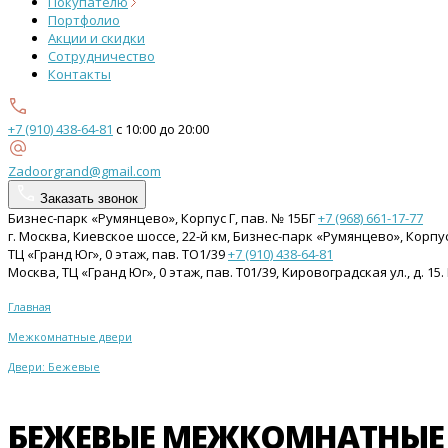
Покупателю
Портфолио
Акции и скидки
Сотрудничество
Контакты
+7 (910) 438-64-81
с 10:00 до 20:00
Zadoorgrand@gmail.com
Заказать звонок
Бизнес-парк «Румянцево», Корпус Г, пав. № 15БГ
+7 (968) 661-17-77
г. Москва, Киевское шоссе, 22-й км, Бизнес-парк «Румянцево», Корпу
ТЦ «Гранд Юг», 0 этаж, пав. ТО1/39
+7 (910) 438-64-81
Москва, ТЦ «Гранд Юг», 0 этаж, пав. Т01/39, Кировоградская ул., д. 
Главная
Межкомнатные двери
Двери: Бежевые
БЕЖЕВЫЕ МЕЖКОМНАТНЫЕ