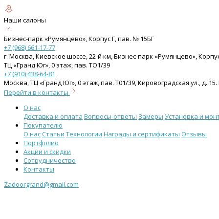
Наши салоны
Бизнес-парк «Румянцево», Корпус Г, пав. № 15БГ
+7 (968) 661-17-77
г. Москва, Киевское шоссе, 22-й км, Бизнес-парк «Румянцево», Корпу
ТЦ «Гранд Юг», 0 этаж, пав. ТО1/39
+7 (910) 438-64-81
Москва, ТЦ «Гранд Юг», 0 этаж, пав. Т01/39, Кировоградская ул., д. 
Перейти в контакты
О нас
Доставка и оплата
Вопросы-ответы
Замеры
Установка и мон
Покупателю
О нас
Статьи
Технологии
Награды и сертификаты
Отзывы
Портфолио
Акции и скидки
Сотрудничество
Контакты
Zadoorgrand@gmail.com