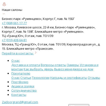
Наши салоны
Бизнес-парк «Румянцево», Корпус Г, пав. № 15БГ
+7 (968) 661-17-77
г. Москва, Киевское шоссе, 22-й км, Бизнес-парк «Румянцево»,
Корпус Г, пав. № 138Г. Ближайшее метро «Румянцево».
ТЦ «Гранд Юг», 0 этаж, пав. ТО1/39
+7 (910) 438-64-81
Москва, ТЦ «Гранд Юг», 0 этаж, пав. Т01/39, Кировоградская ул., д.
15. Ближайшее метро «Пражская».
Перейти в контакты
О нас
Доставка и оплата
Вопросы-ответы
Замеры
Установка и
монтаж
Как выбрать дверь
Вывоз менеджера на дом
Покупателю
О нас
Статьи
Технологии
Награды и сертификаты
Отзывы
Портфолио
Акции и скидки
Сотрудничество
Контакты
Zadoorgrand@gmail.com