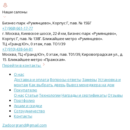
Наши салоны
Бизнес-парк «Румянцево», Корпус Г, пав. № 15БГ
+7 (968) 661-17-77
г. Москва, Киевское шоссе, 22-й км, Бизнес-парк «Румянцево»,
Корпус Г, пав. № 138Г. Ближайшее метро «Румянцево».
ТЦ «Гранд Юг», 0 этаж, пав. ТО1/39
+7 (910) 438-64-81
Москва, ТЦ «Гранд Юг», 0 этаж, пав. Т01/39, Кировоградская ул., д.
15. Ближайшее метро «Пражская».
Перейти в контакты
О нас
Доставка и оплата
Вопросы-ответы
Замеры
Установка и
монтаж
Как выбрать дверь
Вывоз менеджера на дом
Покупателю
О нас
Статьи
Технологии
Награды и сертификаты
Отзывы
Портфолио
Акции и скидки
Сотрудничество
Контакты
Zadoorgrand@gmail.com