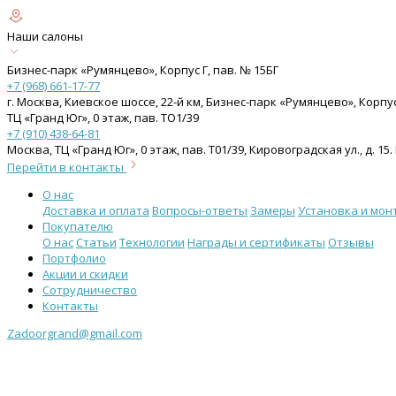
Наши салоны
Бизнес-парк «Румянцево», Корпус Г, пав. № 15БГ
+7 (968) 661-17-77
г. Москва, Киевское шоссе, 22-й км, Бизнес-парк «Румянцево», Корпу
ТЦ «Гранд Юг», 0 этаж, пав. ТО1/39
+7 (910) 438-64-81
Москва, ТЦ «Гранд Юг», 0 этаж, пав. Т01/39, Кировоградская ул., д. 
Перейти в контакты
О нас
Доставка и оплата
Вопросы-ответы
Замеры
Установка и мон
Покупателю
О нас
Статьи
Технологии
Награды и сертификаты
Отзывы
Портфолио
Акции и скидки
Сотрудничество
Контакты
Zadoorgrand@gmail.com