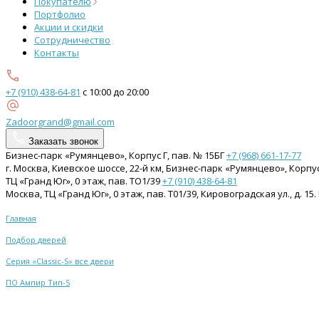
Покупателю
Портфолио
Акции и скидки
Сотрудничество
Контакты
+7 (910) 438-64-81
с 10:00 до 20:00
Zadoorgrand@gmail.com
Заказать звонок
Бизнес-парк «Румянцево», Корпус Г, пав. № 15БГ
+7 (968) 661-17-77
г. Москва, Киевское шоссе, 22-й км, Бизнес-парк «Румянцево», Корпу
ТЦ «Гранд Юг», 0 этаж, пав. ТО1/39
+7 (910) 438-64-81
Москва, ТЦ «Гранд Юг», 0 этаж, пав. Т01/39, Кировоградская ул., д. 
Главная
Подбор дверей
Серия «Classic-S» все двери
ПО Ампир Тип-S