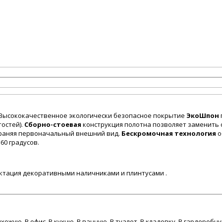
. Высококачественное экологически безопасное покрытие
ЭкоШпон
остей).
Сборно-стоевая
конструкция полотна позволяет заменить 
охраняя первоначальный внешний вид.
Бескромочная технология
о
60 градусов.
ктация декоративными наличниками и плинтусами .
ихожую, В офис, В кухню, В ванную, В туалет, В кладовку, В гардеробн