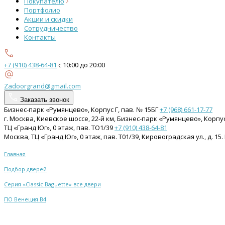
Покупателю
Портфолио
Акции и скидки
Сотрудничество
Контакты
+7 (910) 438-64-81
с 10:00 до 20:00
Zadoorgrand@gmail.com
Заказать звонок
Бизнес-парк «Румянцево», Корпус Г, пав. № 15БГ
+7 (968) 661-17-77
г. Москва, Киевское шоссе, 22-й км, Бизнес-парк «Румянцево», Корпу
ТЦ «Гранд Юг», 0 этаж, пав. ТО1/39
+7 (910) 438-64-81
Москва, ТЦ «Гранд Юг», 0 этаж, пав. Т01/39, Кировоградская ул., д. 
Главная
Подбор дверей
Серия «Classic Baguette» все двери
ПО Венеция В4