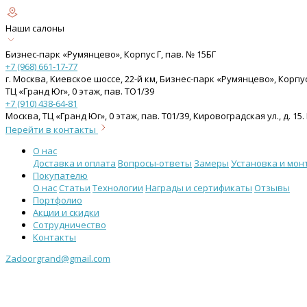
Наши салоны
Бизнес-парк «Румянцево», Корпус Г, пав. № 15БГ
+7 (968) 661-17-77
г. Москва, Киевское шоссе, 22-й км, Бизнес-парк «Румянцево», Корпу
ТЦ «Гранд Юг», 0 этаж, пав. ТО1/39
+7 (910) 438-64-81
Москва, ТЦ «Гранд Юг», 0 этаж, пав. Т01/39, Кировоградская ул., д. 
Перейти в контакты
О нас
Доставка и оплата
Вопросы-ответы
Замеры
Установка и мон
Покупателю
О нас
Статьи
Технологии
Награды и сертификаты
Отзывы
Портфолио
Акции и скидки
Сотрудничество
Контакты
Zadoorgrand@gmail.com