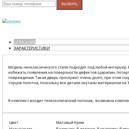
ВЫЗВАТЬ
ОПИСАНИЕ
ХАРАКТЕРИСТИКИ
Модель неоклассического стиля подходит под любой интерьер
избежать появления на поверхности дефектов (царапин, потерт
повреждения. Такая дверь прослужит очень долго, при этом с
торцов полотна, поскольку все детали окутаны материалом на 3
В комплект входит телескопический погонаж, возможна компле
Цвет
Матовый Крем
Назначение
В комнату, В детскую, В квартиру, В пр