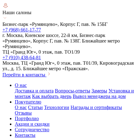
Наши салоны
Бизнес-парк «Румянцево», Корпус Г, пав. № 15БГ
+7 (968) 661-17-77
г. Москва, Киевское шоссе, 22-й км, Бизнес-парк
«Румянцево», Корпус Г, пав. № 138Г. Ближайшее метро
«Румянцево».
ТЦ «Гранд Юг», 0 этаж, пав. ТО1/39
+7 (910) 438-64-81
Москва, ТЦ «Гранд Юг», 0 этаж, пав. Т01/39, Кировоградская
ул., д. 15. Ближайшее метро «Пражская».
Перейти в контакты
О нас
Доставка и оплата
Вопросы-ответы
Замеры
Установка и
монтаж
Как выбрать дверь
Вывоз менеджера на дом
Покупателю
О нас
Статьи
Технологии
Награды и сертификаты
Отзывы
Портфолио
Акции и скидки
Сотрудничество
Контакты