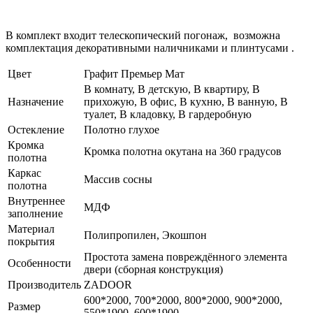
В комплект входит телескопический погонаж, возможна
комплектация декоративными наличниками и плинтусами .
Цвет
Графит Премьер Мат
В комнату, В детскую, В квартиру, В
Назначение
прихожую, В офис, В кухню, В ванную, В
туалет, В кладовку, В гардеробную
Остекление
Полотно глухое
Кромка
Кромка полотна окутана на 360 градусов
полотна
Каркас
Массив сосны
полотна
Внутреннее
МДФ
заполнение
Материал
Полипропилен, Экошпон
покрытия
Простота замена повреждённого элемента
Особенности
двери (сборная конструкция)
Производитель
ZADOOR
600*2000, 700*2000, 800*2000, 900*2000,
Размер
550*1900, 600*1900,