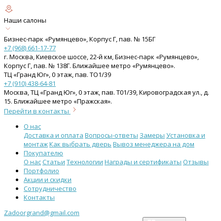
Наши салоны
Бизнес-парк «Румянцево», Корпус Г, пав. № 15БГ
+7 (968) 661-17-77
г. Москва, Киевское шоссе, 22-й км, Бизнес-парк «Румянцево»,
Корпус Г, пав. № 138Г. Ближайшее метро «Румянцево».
ТЦ «Гранд Юг», 0 этаж, пав. ТО1/39
+7 (910) 438-64-81
Москва, ТЦ «Гранд Юг», 0 этаж, пав. Т01/39, Кировоградская ул., д.
15. Ближайшее метро «Пражская».
Перейти в контакты
О нас
Доставка и оплата
Вопросы-ответы
Замеры
Установка и
монтаж
Как выбрать дверь
Вывоз менеджера на дом
Покупателю
О нас
Статьи
Технологии
Награды и сертификаты
Отзывы
Портфолио
Акции и скидки
Сотрудничество
Контакты
Zadoorgrand@gmail.com