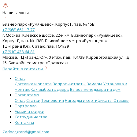
Наши салоны
Бизнес-парк «Румянцево», Корпус Г, пав. № 15БГ
+7 (968) 661-17-77
г. Москва, Киевское шоссе, 22-й км, Бизнес-парк «Румянцево»,
Корпус Г, пав. № 138Г. Ближайшее метро «Румянцево».
ТЦ «Гранд Юг», 0 этаж, пав. ТО1/39
+7 (910) 438-64-81
Москва, ТЦ «Гранд Юг», 0 этаж, пав. Т01/39, Кировоградская ул., д.
15. Ближайшее метро «Пражская».
Перейти в контакты
О нас
Доставка и оплата
Вопросы-ответы
Замеры
Установка и
монтаж
Как выбрать дверь
Вывоз менеджера на дом
Покупателю
О нас
Статьи
Технологии
Награды и сертификаты
Отзывы
Портфолио
Акции и скидки
Сотрудничество
Контакты
Zadoorgrand@gmail.com