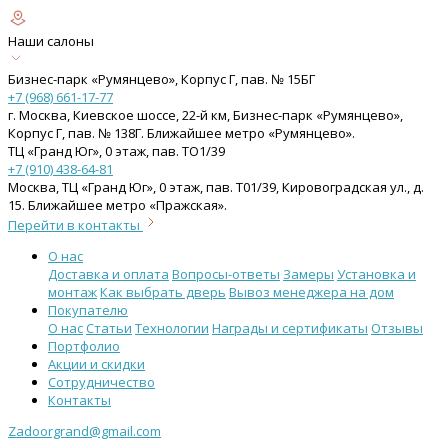
Наши салоны
Бизнес-парк «Румянцево», Корпус Г, пав. № 15БГ
+7 (968) 661-17-77
г. Москва, Киевское шоссе, 22-й км, Бизнес-парк «Румянцево»,
Корпус Г, пав. № 138Г. Ближайшее метро «Румянцево».
ТЦ «Гранд Юг», 0 этаж, пав. ТО1/39
+7 (910) 438-64-81
Москва, ТЦ «Гранд Юг», 0 этаж, пав. Т01/39, Кировоградская ул., д.
15. Ближайшее метро «Пражская».
Перейти в контакты
О нас
Доставка и оплата
Вопросы-ответы
Замеры
Установка и
монтаж
Как выбрать дверь
Вывоз менеджера на дом
Покупателю
О нас
Статьи
Технологии
Награды и сертификаты
Отзывы
Портфолио
Акции и скидки
Сотрудничество
Контакты
Zadoorgrand@gmail.com