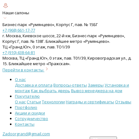
Наши салоны
Бизнес-парк «Румянцево», Корпус Г, пав. № 15БГ
+7 (968) 661-17-77
г. Москва, Киевское шоссе, 22-й км, Бизнес-парк «Румянцево»,
Корпус Г, пав. № 138Г. Ближайшее метро «Румянцево».
ТЦ «Гранд Юг», 0 этаж, пав. ТО1/39
+7 (910) 438-64-81
Москва, ТЦ «Гранд Юг», 0 этаж, пав. Т01/39, Кировоградская ул., д.
15. Ближайшее метро «Пражская».
Перейти в контакты
О нас
Доставка и оплата
Вопросы-ответы
Замеры
Установка и
монтаж
Как выбрать дверь
Вывоз менеджера на дом
Покупателю
О нас
Статьи
Технологии
Награды и сертификаты
Отзывы
Портфолио
Акции и скидки
Сотрудничество
Контакты
Zadoorgrand@gmail.com